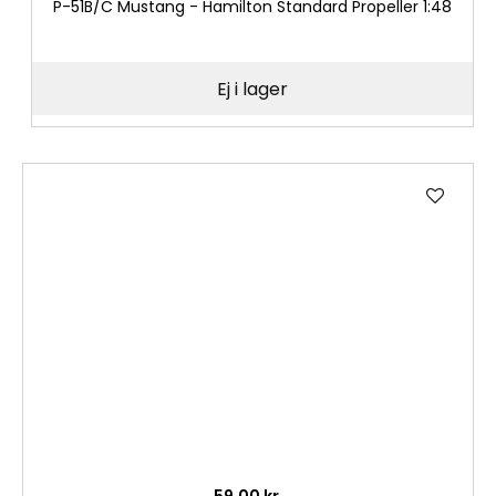
P-51B/C Mustang - Hamilton Standard Propeller 1:48
Ej i lager
Lägg
till
i
önske
59,00 kr