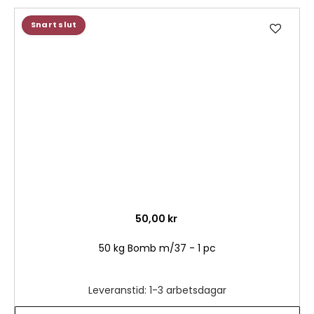
Lägg
Snart slut
till
i
önske
50,00 kr
50 kg Bomb m/37 - 1 pc
Leveranstid: 1-3 arbetsdagar