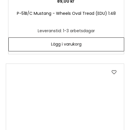
89,00 kr
P-51B/C Mustang - Wheels Oval Tread (EDU) 1:48
Leveranstid: 1-3 arbetsdagar
Lägg i varukorg
Lägg
till
i
önske