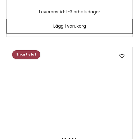
Leveranstid: 1-3 arbetsdagar
Lägg i varukorg
Lägg
Snart slut
till
i
önske