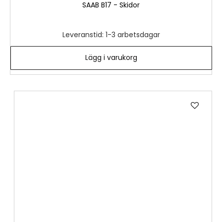
SAAB B17 - Skidor
Leveranstid: 1-3 arbetsdagar
Lägg i varukorg
Lägg
till
i
önske