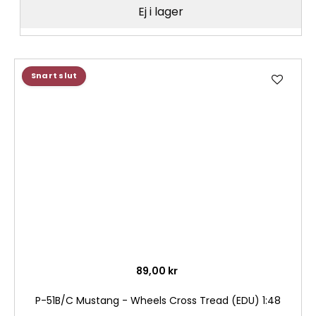
Ej i lager
Lägg
Snart slut
till
i
önske
89,00 kr
P-51B/C Mustang - Wheels Cross Tread (EDU) 1:48