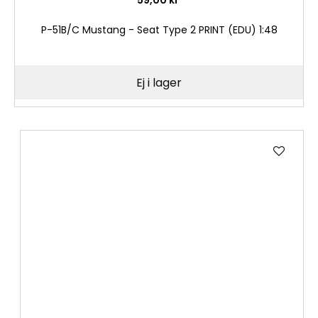
P-51B/C Mustang - Seat Type 2 PRINT (EDU) 1:48
Ej i lager
Lägg
till
i
önske