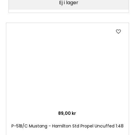
Ej i lager
Lägg
till
i
önske
89,00 kr
P-51B/C Mustang - Hamilton Std Propel Uncuffed 1:48