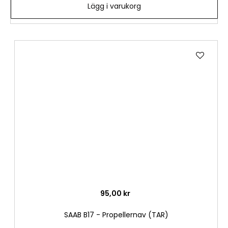
Lägg i varukorg
Lägg
till
i
önske
95,00 kr
SAAB B17 - Propellernav (TAR)