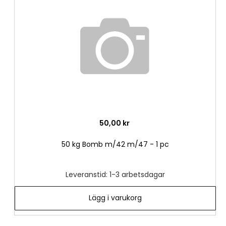
i
önske
50,00 kr
50 kg Bomb m/42 m/47 - 1 pc
Leveranstid: 1-3 arbetsdagar
Lägg i varukorg