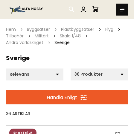
SEARCH
MIN VARUKORG
Hem
Byggsatser
Plastbyggsatser
Flyg
Tillbehör
Militärt
Skala 1/48
Andra världskriget
Sverige
Sverige
Handla Enligt
36
ARTIKLAR
Lägg
Snart slut