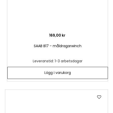
169,00 kr
SAAB B17 - måldragarwinch
Leveranstid: 1-3 arbetsdagar
Lägg i varukorg
Lägg
till
i
önske