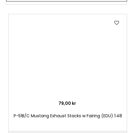
Lägg
till
i
önske
79,00 kr
P-51B/C Mustang Exhaust Stacks w Fairing (EDU) 1:48