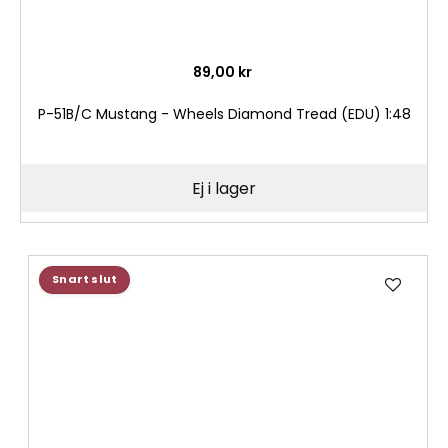
89,00 kr
P-51B/C Mustang - Wheels Diamond Tread (EDU) 1:48
Ej i lager
Lägg
Snart slut
till
i
önske