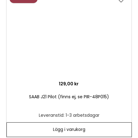
till
i
önske
129,00 kr
SAAB J21 Pilot (finns ej, se PIR-48P015)
Leveranstid: 1-3 arbetsdagar
Lägg i varukorg