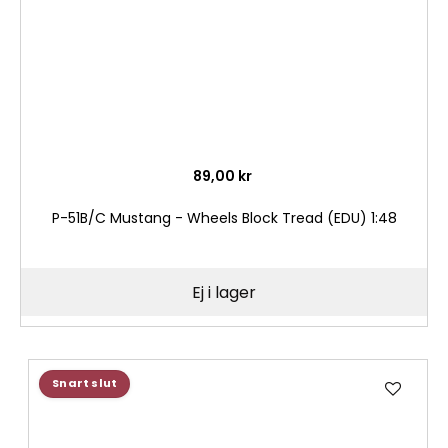
89,00 kr
P-51B/C Mustang - Wheels Block Tread (EDU) 1:48
Ej i lager
Lägg
Snart slut
till
i
önske