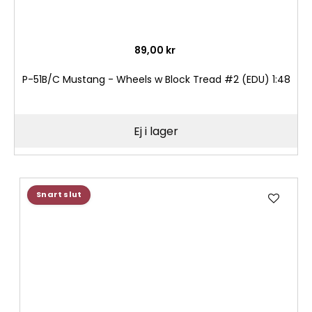
89,00 kr
P-51B/C Mustang - Wheels w Block Tread #2 (EDU) 1:48
Ej i lager
Lägg
Snart slut
till
i
önske