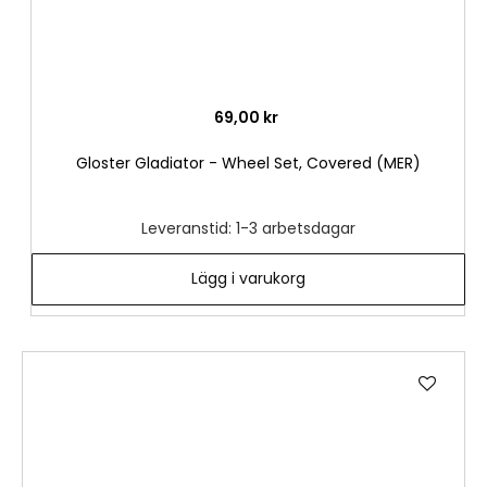
69,00 kr
Gloster Gladiator - Wheel Set, Covered (MER)
Leveranstid: 1-3 arbetsdagar
Lägg i varukorg
Lägg
till
i
önske