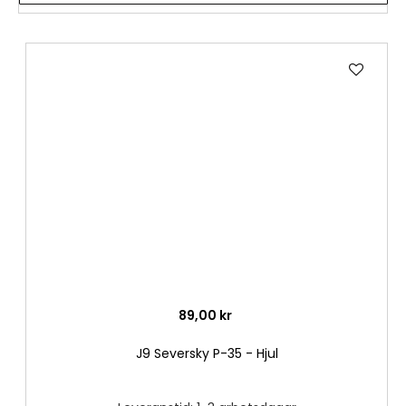
Lägg
till
i
önske
89,00 kr
J9 Seversky P-35 - Hjul