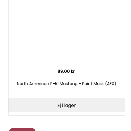
i
önske
89,00 kr
North American P-51 Mustang - Paint Mask (AFX)
Ej i lager
Lägg