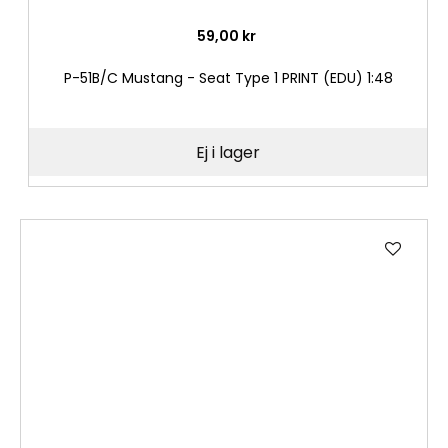
59,00 kr
P-51B/C Mustang - Seat Type 1 PRINT (EDU) 1:48
Ej i lager
Lägg
till
i
önske