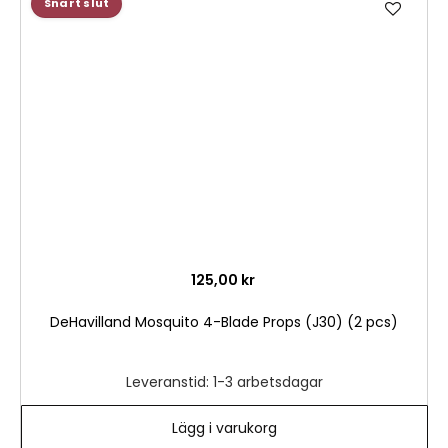
Snart slut
till
i
önske
125,00 kr
DeHavilland Mosquito 4-Blade Props (J30) (2 pcs)
Leveranstid: 1-3 arbetsdagar
Lägg i varukorg